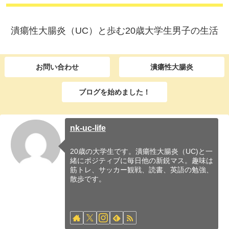
潰瘍性大腸炎（UC）と歩む20歳大学生男子の生活
お問い合わせ
潰瘍性大腸炎
ブログを始めました！
nk-uc-life
20歳の大学生です。潰瘍性大腸炎（UC)と一
緒にポジティブに毎日他の新鋭マス。趣味は
筋トレ、サッカー観戦、読書、英語の勉強、
散歩です。