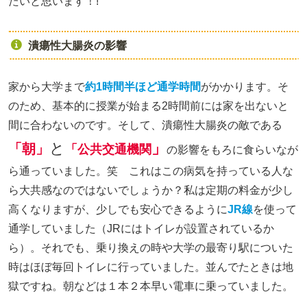
たいと思います！!
潰瘍性大腸炎の影響
家から大学まで
約1時間半ほど通学時間
がかかります。そ
のため、基本的に授業が始まる2時間前には家を出ないと
間に合わないのです。そして、潰瘍性大腸炎の敵である
と
」
「朝」
「公共交通機
関
の影響をもろに食らいなが
ら通っていました。笑 これはこの病気を持っている人な
ら大共感なのではないでしょうか？私は定期の料金が少し
高くなりますが、少しでも安心できるように
JR線
を使って
通学していました（JRにはトイレが設置されているか
ら）。それでも、乗り換えの時や大学の最寄り駅についた
時はほぼ毎回トイレに行っていました。並んでたときは地
獄ですね。朝などは１本２本早い電車に乗っていました。