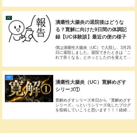
た。少しでも筋トレの魅力をお伝えしたい
と思っています！ちなみに今は下血が見ら
れるので筋トレは一時中断しております。
笑 ...
UC
潰瘍性大腸炎の退院後はどうな
る？寛解に向けた9日間の体調記
録【UC体験談】最近の便の様子
僕は潰瘍性大腸炎（UC）で入院し、3月25
日に退院しました。退院できたときは「こ
れで良くなる」とホッとしたのを覚えてい
ます。でも実際は、退院してからも体調は
一直線には良くなりませんでした。この記
事では、退院後9日間の僕の体調がどう変
化したか...
IBD
潰瘍性大腸炎（UC）寛解めざす
シリーズ①
寛解めざすシリーズ本日から「寛解めざす
シリーズ」っというシリーズ化したブログ
を投稿していこうと思います！！！経緯と
してはもうそろそろこの現状を脱却したい
と本気で思うようになったということがき
っかけです。就職活動をしなければいけな
いうえに切迫...