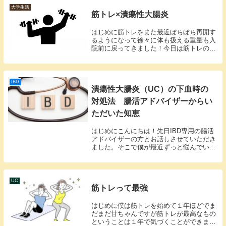
トイレがいるど...
大学生活
筋トレ×潰瘍性大腸炎
はじめに筋トレをまた最近ぼちぼち再開す
るようになって徐々に体も扱える重量も入
院前に戻ってきました！今日は筋トレの近
況と、筋トレによる潰瘍性大腸炎への影響
を個人的な経験を交えて話させていただき
たいです！！！近況入院前と入院後を比較
して書いてい...
IBD
潰瘍性大腸炎（UC）の下血時の
対処法 腸活アドバイザーからい
ただいた知恵
はじめにこんにちは！先日IBD専用の腸活
アドバイザーの方とお話しさせていただき
ました。そこで僕が最近ずっと悩んでいた
「下血」について学んだことを皆さんにも
共有させていただきます！！もし僕と同じ
ように下血に苦しんでいる方が今いました
ら、是非参...
UC
筋トレって最強
はじめに僕は筋トレを始めて１年ほどでま
だまだ甘ちゃんですが筋トレが最高なもの
ということは１年で気づくことができまし