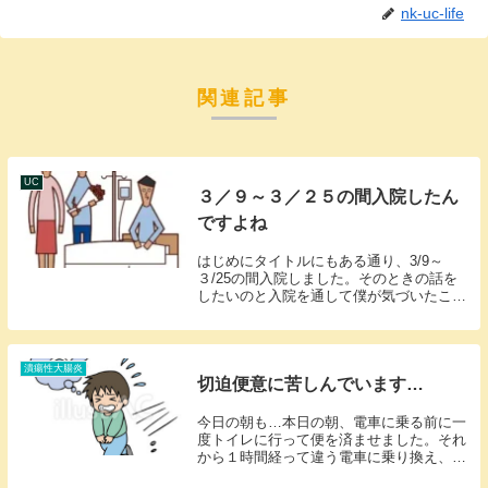
nk-uc-life
関連記事
UC
３／９～３／２５の間入院したん
ですよね
はじめにタイトルにもある通り、3/9～
３/25の間入院しました。そのときの話を
したいのと入院を通して僕が気づいたこと
をお話しします。気づいた事順序がおかし
いと思いますが先に入院生活を通して気づ
いた大事なことについてお伝えします。理
由は入院し...
潰瘍性大腸炎
切迫便意に苦しんでいます…
今日の朝も…本日の朝、電車に乗る前に一
度トイレに行って便を済ませました。それ
から１時間経って違う電車に乗り換え、出
発してすぐに便意が襲いかかってきまし