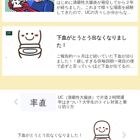
はじめに潰瘍性大腸炎が発症してから２年
が経ちました。これまで様々な場面を経験
してきたので、UCの方々しか分からない
ようなあるあるをいくつか紹介したいで
す。同じ境遇の方には共感の嵐なのではな
いでしょうか？？１．頭の片隅には絶対に
トイレがいるど...
UC
下血がとうとう出なくなりまし
た！
ご報告約一ヶ月ほど続いていた下血が治り
ました！！嬉しすぎる😢毎回朝一発目の便
で必ずと言っていいほど下血が出てるのを
確認できました。そのたびに「あ～今日も
治ってない、昨日より出てて最悪、昨日と
変わらん」と思って、毎回落胆する朝でし
た…でもここ...
UC（潰瘍性大腸炎）で片道２時間通
学はきつい？大学生のトイレ対策と乗
り切り方
下血がとうとう出なくなりました！