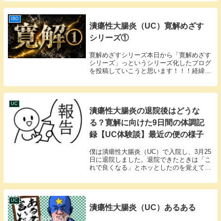
た。その後、すぐ電車を降りて駅のトイレ
に向かいました…薬の状況私が現在使って
いる薬について...
IBD
潰瘍性大腸炎（UC）寛解めざす
シリーズ①
寛解めざすシリーズ本日から「寛解めざす
シリーズ」っというシリーズ化したブログ
を投稿していこうと思います！！！経緯と
してはもうそろそろこの現状を脱却したい
と本気で思うようになったということがき
っかけです。就職活動をしなければいけな
いうえに切迫...
UC
潰瘍性大腸炎の退院後はどうな
る？寛解に向けた9日間の体調記
録【UC体験談】最近の便の様子
僕は潰瘍性大腸炎（UC）で入院し、3月25
日に退院しました。退院できたときは「こ
れで良くなる」とホッとしたのを覚えてい
ます。でも実際は、退院してからも体調は
一直線には良くなりませんでした。この記
事では、退院後9日間の僕の体調がどう変
化したか...
UC
潰瘍性大腸炎（UC）あるある