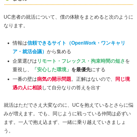
UC患者の就活について、僕の体験をまとめると次のように
なります。
情報は
信頼できるサイト（OpenWork・ワンキャリ
ア・就活会議）
から集める
企業選びは
リモート・フレックス・拘束時間の短さ
を
重視し、
「安心した環境」
を最優先
にする
一番の壁は
病気の開示問題
。正解はないので、
同じ境
遇の人に相談
して自分なりの答えを出す
就活はただでさえ大変なのに、UCを抱えているとさらに悩
みが増えます。でも、同じように戦っている仲間は必ずい
ます。一人で抱え込まず、一緒に乗り越えていきましょ
う。